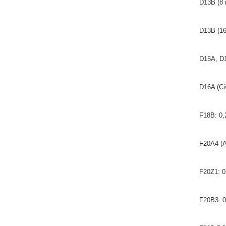
D13B (8 
D13B (16 
D15A, D1
D16A (Civ
F18B: 0,
F20A4 (A
F20Z1: 0
F20B3: 0