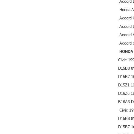
Accord E
Honda Ac
Accord C
Accord E
Accord V
Accord с
HONDA 
Civic 19
D15B8 8V
D15B7 16
D15Z1 16
D16Z6 16
B16A3 DO
Civic 19
D15B8 8V
D15B7 16