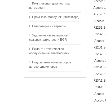
Accord 1
Комплексная диагностика
автомобиля
Accord 1
Accord 1
Промывка форсунок (инжектора)
Accord 
Генераторы и стартеры
F22B1 SO
F22B2 SO
Удаление катализаторов,
сажевых фильтров и EGR
Accord 
F22B1 SO
Ремонт и техническое
обслуживание автомобилей
F22B2 SO
Accord 
Подшипники компрессоров
автокондиционеров
F22B1 SO
F22B2 SO
F23A1 SO
F23A4 SO
Accord 1
Accord 