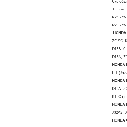
См. общ
III поко
K24 - см
R20 - см
HONDA
ZC SOHC 
D15B: 0,
D16A, ZC
HONDA 
FIT (Jazz
HONDA 
D16A, ZC
B18C (In
HONDA 
J32A2: 0
HONDA 