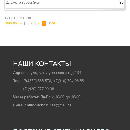
Диаметр трубы (мм)
80
121 - 138 из 138
Начало
|
«
|
1
2
3
4
5
|
Все
НАШИ КОНТАКТЫ
Адрес:
г.Тула, ул. Луначарского д.134
Тел:
+7(4872) 588-578, +7(910) 704-93-88,
+7 (920) 277-99-98
Часы работы:
Пн-Вс с 10-00 до 18-00
E-mail:
autodiagnost.tula@mail.ru