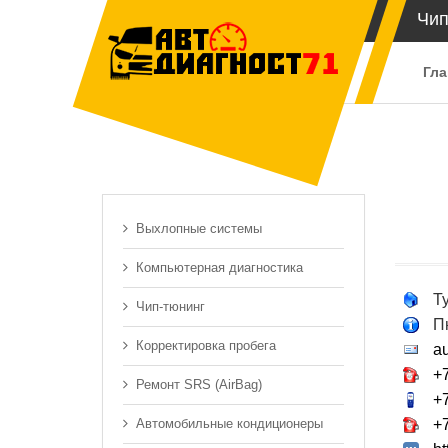
Чип
Гла
Выхлопные системы
Компьютерная диагностика
Ту
Чип-тюнинг
Пн
Корректировка пробега
au
+
Ремонт SRS (AirBag)
+
Автомобильные кондиционеры
+