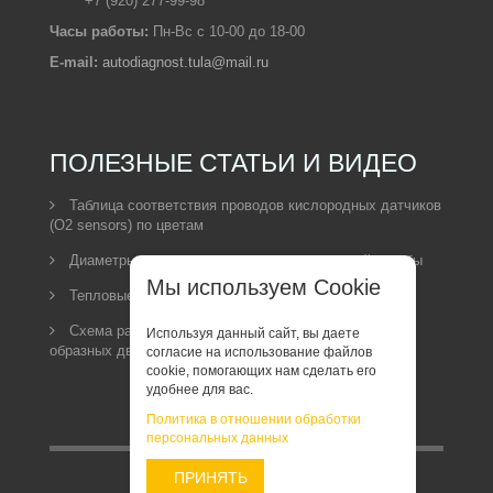
+7 (920) 277-99-98
Часы работы:
Пн-Вс с 10-00 до 18-00
E-mail:
autodiagnost.tula@mail.ru
ПОЛЕЗНЫЕ СТАТЬИ И ВИДЕО
Таблица соответствия проводов кислородных датчиков
(O2 sensors) по цветам
Диаметры сверл под нарезание метрической резьбы
Мы используем Cookie
Тепловые зазоры клапанов двигателей Honda
Схема расположения кислородных датчиков на V-
Используя данный сайт, вы даете
образных двигателях Toyota
согласие на использование файлов
cookie, помогающих нам сделать его
удобнее для вас.
Политика в отношении обработки
персональных данных
ПРИНЯТЬ